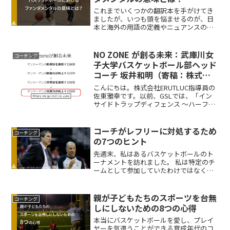
これまでいくつかの翻訳本を手がけてき
ましたが、いつも頭を悩ませるのが、日
本と海外の用語の定義やニュアンスの違
いです。代表的な例の一つに、この「フ
ァンダメンタル」があります。『NBAバ
スケットボールコーチングプレイブッ
NO ZONE が創る未来：武庫川女
コーチング
ク』では、ざっと調べてみ...
子大学バスケットボール部ヘッド
コーチ 坂井和明（寄稿：株式会
社ERUTLUC 佐東雅幸氏）
こんにちは。株式会社ERUTLUC指導員の
佐東雅幸です。以前、GSLでは、「イン
サイドトラップディフェンス ～ハーフコ
ートでプレッシャーを最大化する〜：ト
ーステン・ロイブル氏クリニック」、
「トーステン・ロイブル氏クリニックレ
コーチがレフリーに対処するため
コーチング
ポート テーマ「...
の7つのヒント
先週末、私はあるバスケットボールのト
ーナメントを訪れました。 私は特定のチ
ームとして参加していたわけではなく、
単に試合を観戦しに行ったのです。若い
選手のプレーを見るのは楽しかったが、
私にとって気になるコーチが数名いまし
親が子どもたちのスポーツを台無
コーチング
た。彼らはあらゆる試合...
しにしないための8つの心得
本当にバスケットボールを愛し、プレイ
ヤーを気遣うことができる育成年代のコ