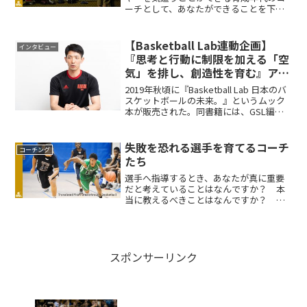
ーチとして、あなたができることを下記
に記します。
【Basketball Lab連動企画】
インタビュー
『思考と行動に制限を加える「空
気」を排し、創造性を育む』アル
バルク東京Ｕ15 塩野竜太HCのア
2019年秋頃に『Basketball Lab 日本のバ
プローチ
スケットボールの未来。』というムック
本が販売された。同書籍には、GSL編集
長の片岡秀一（株式会社アップセット）
も編集等（取材協力、取材、記事制作）
で関わった。今回、上記書籍の中より、
失敗を恐れる選手を育てるコーチ
コーチング
出...
たち
選手へ指導するとき、あなたが真に重要
だと考えていることはなんですか？ 本
当に教えるべきことはなんですか？ そ
れはボールハンドリングやシューティン
グの中に存在しますか？
スポンサーリンク