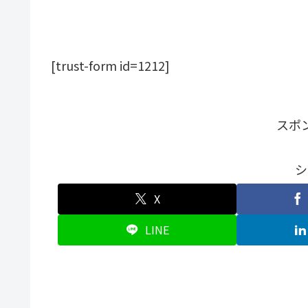
[trust-form id=1212]
スポ
シ
X
LINE