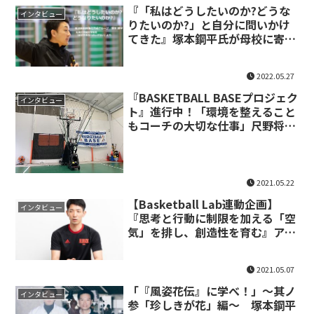
『「私はどうしたいのか?どうな
インタビュー
りたいのか?」と自分に問いかけ
てきた』塚本鋼平氏が母校に寄せ
たメッセージ
2022.05.27
『BASKETBALL BASEプロジェク
インタビュー
ト』進行中！「環境を整えること
もコーチの大切な仕事」尺野将太
コーチの挑戦
2021.05.22
【Basketball Lab連動企画】
インタビュー
『思考と行動に制限を加える「空
気」を排し、創造性を育む』アル
バルク東京Ｕ15 塩野竜太HCのア
プローチ
2021.05.07
「『風姿花伝』に学べ！」～其ノ
インタビュー
参「珍しきが花」編～ 塚本鋼平