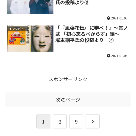
氏の投稿より③
2021.01.03
「『風姿花伝』に学べ！」～其ノ
インタビュー
弐 「初心忘るべからず」編～
塚本鋼平氏の投稿より ②
2021.01.03
スポンサーリンク
次のページ
次
1
2
9
へ