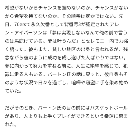
希望がないからチャンスを掴めないのか、チャンスがない
から希望を持てないのか、その順番は定かではない。先
日、76ersで永久欠番として背番号3が認定されたアレ
ン・アイバーソンは「夢は実現しないなんて俺の前で言う
のは馬鹿げている。夢は叶うんだ」とセレモニー内で力強
く語った。彼もまた、貧しい地区の出身と言われるが、残
念ながら彼のように成功を成し遂げた人ばかりではない。
夢に向かって努力を重ねる前に、人生に絶望を感じて、犯
罪に走る人もいる。バートン氏の話に戻すと、彼自身もそ
のような状況で日々を過ごし、喧嘩や窃盗に手を染め始め
ていた。
だがそのとき、バートン氏の目の前にはバスケットボール
があり、人よりも上手くプレイができるという幸運に恵ま
れた。