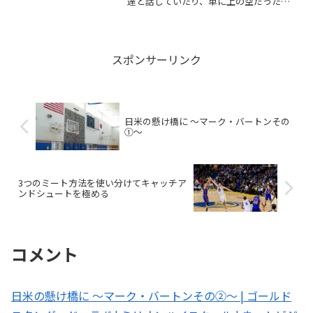
達と話していたり、単に上の空だった
り、なぜあなたが教えることに何の注意
も払っていないのでしょうか。ここに、
私がこうした問題に対処するために、長
い間利用してきた4つのステップを示しま
す。
スポンサーリンク
日米の懸け橋に 〜マーク・バートンその
①〜
3つのミート方法を使い分けてキャッチア
ンドシュートを極める
コメント
日米の懸け橋に 〜マーク・バートンその②〜 | ゴールド