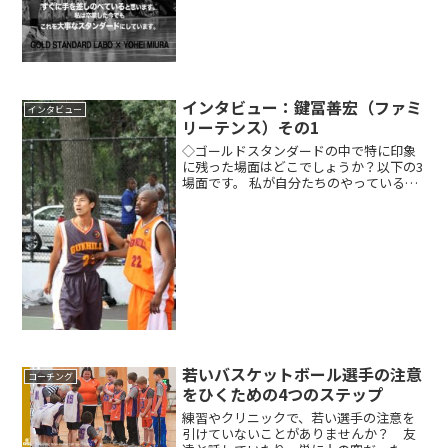
インタビュー：鍵冨善宏（ファミ
インタビュー
リーテンス）その1
◇ゴールドスタンダードの中で特に印象
に残った場面はどこでしょうか？以下の3
場面です。 私が自分たちのやっているこ
とから家族を追い出してしまったら、自
分の選手たちと彼らの家族を危うい立場
に追いやってしまうだろう。何故なら家
族の人たちを何らかの...
若いバスケットボール選手の注意
コーチング
をひくための4つのステップ
練習やクリニックで、若い選手の注意を
引けていないことがありませんか？ 友