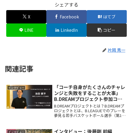
シェアする
X
Facebook
はてブ
LINE
LinkedIn
コピー
片岡 秀一
関連記事
「コーチ自身がたくさんのチャレ
インタビュー
ンジと失敗をすることが大事」
B.DREAMプロジェクト参加コー
チ紹介 池田親平さん
B.DREAMプロジェクトとは？B.DREAMプ
ロジェクトとは、B.LEAGUEでのプレーを
夢見る若手バスケットボール選手（第1回
目は16歳以上22歳以下、第2回大会は16
歳以上30歳以下）へ挑戦する機会を提供
するB.DREAMの取り組みで...
インタビュー：後藤剛 前編
インタビュー