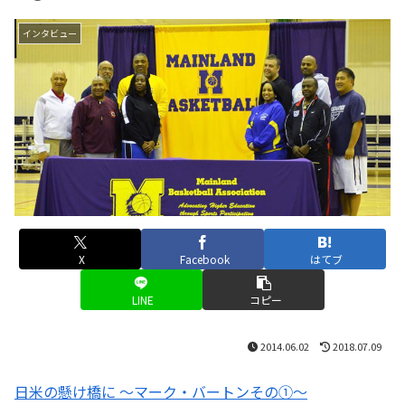
インタビュー
X
Facebook
はてブ
LINE
コピー
2014.06.02
2018.07.09
日米の懸け橋に 〜マーク・バートンその①〜