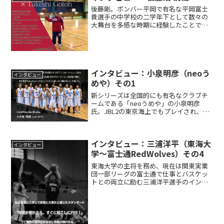
後藤剛。ボンバー平岡で有名な平岡富士
貴選手の中学校の二学年下として数々の
大舞台を多感な時期に経験したことでバ
スケットの魅力に憑りつかれ、現在も現
役バスケットマンとしてプレイ。「ゴー
ルドスタンダード」との最初の出会いに
ついて教えて下さいマイケ...
インタビュー：小泉明彦（neoう
インタビュー
めや）その1
新シリーズは全国的にも有名なクラブチ
ームである「neoうめや」の小泉明彦
氏。JBL2の東京海上でもプレイされ、文
武両道を実践されてきたバスケット界の
強者です。長きにわたりデューク大学を
応援し続ける小泉さんの考えるチーム論
インタビュー：三浦洋平（東海大
について『ゴールドス...
インタビュー
学～富士通RedWolves）その4
東海大学の主将を務め、現在は関東実業
団一部リーグの富士通で仕事とバスケッ
トとの両立に励む三浦洋平選手のインタ
ビューシリーズ第四弾。富士通は一部リ
ーグの5位でシーズンを終了。9月に開催
される全日本実業団バスケットボール競
技大会（通称JIC）へ...