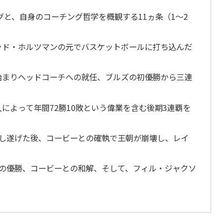
ーグと、自身のコーチング哲学を概観する11ヵ条（1～2
ッド・ホルツマンの元でバスケットボールに打ち込んだ
始まりヘッドコーチへの就任、ブルズの初優勝から三連
によって年間72勝10敗という偉業を含む後期3連覇を
成し遂げた後、コービーとの確執で王朝が崩壊し、レイ
度の優勝、コービーとの和解、そして、フィル・ジャクソ