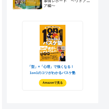
事情レポート 〜リトアニ
ア編〜
「型」×「心理」で強くなる！
1on1のコツがわかるバスケ塾
Amazonで見る