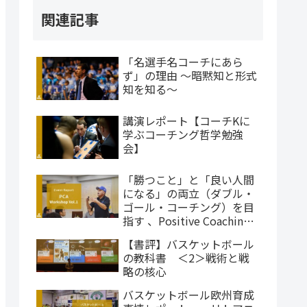
関連記事
「名選手名コーチにあら
ず」の理由 〜暗黙知と形式
知を知る〜
講演レポート【コーチKに
学ぶコーチング哲学勉強
会】
「勝つこと」と「良い人間
になる」の両立（ダブル・
ゴール・コーチング）を目
指す 、Positive Coaching
Alliance（PCA）の哲学
【書評】バスケットボール
の教科書 ＜2＞戦術と戦
略の核心
バスケットボール欧州育成